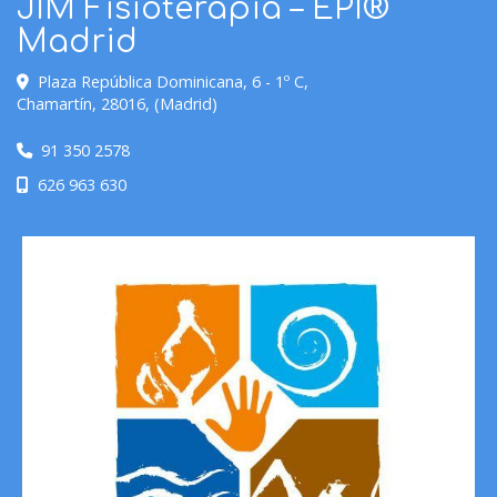
JIM Fisioterapia – EPI®
Madrid
Plaza República Dominicana, 6 - 1º C,
Chamartín
,
28016
,
(Madrid)
91 350 2578
626 963 630