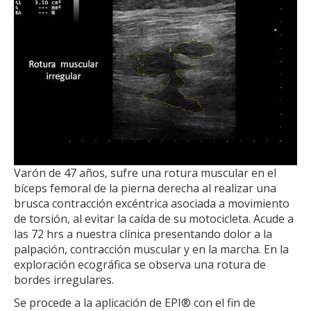
Varón de 47 años, sufre una rotura muscular en el
bíceps femoral de la pierna derecha al realizar una
brusca contracción excéntrica asociada a movimiento
de torsión, al evitar la caída de su motocicleta. Acude a
las 72 hrs a nuestra clínica presentando dolor a la
palpación, contracción muscular y en la marcha. En la
exploración ecográfica se observa una rotura de
bordes irregulares.
Se procede a la aplicación de EPI® con el fin de