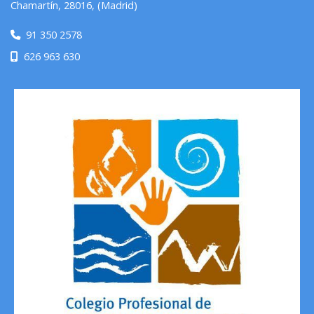
Chamartín
,
28016
,
(Madrid)
91 350 2578
626 963 630