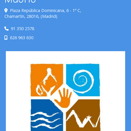
Madrid
Plaza República Dominicana, 6 - 1º C,
Chamartín
,
28016
,
(Madrid)
91 350 2578
626 963 630