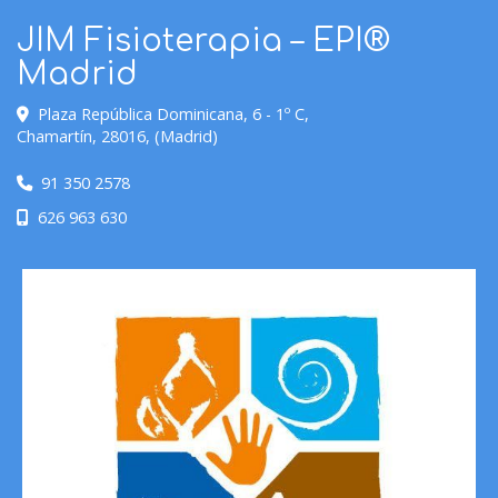
JIM Fisioterapia – EPI®
Madrid
Plaza República Dominicana, 6 - 1º C,
Chamartín
,
28016
,
(Madrid)
91 350 2578
626 963 630